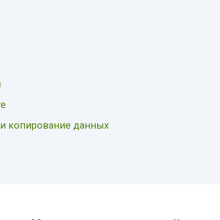
м
те
т и копирование данных