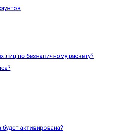
каунтов
х лиц по безналичному расчету?
нса?
а будет активирована?