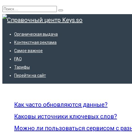
Перейти
Search
к
for:
содержанию
Органическая выдача
Контекстная реклама
Самое важное
FAQ
Тарифы
Архивы:
FAQs
Перейти на сайт
Как часто обновляются данные?
Каковы источники ключевых слов?
Можно ли пользоваться сервисом с ра