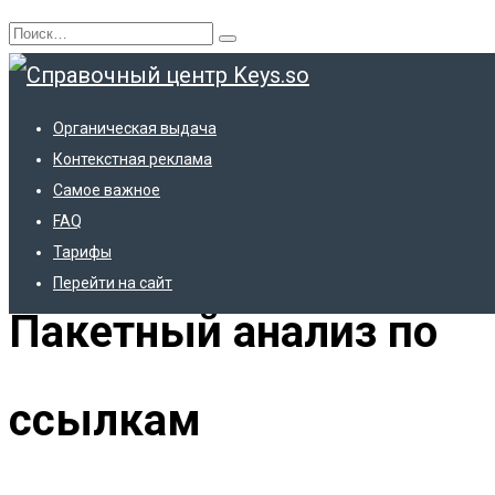
Перейти
Search
к
for:
содержанию
Органическая выдача
Контекстная реклама
Самое важное
FAQ
Главная
Тарифы
Перейти на сайт
Пакетный анализ по
ссылкам