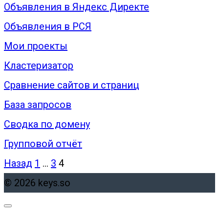
Объявления в Яндекс Директе
Объявления в РСЯ
Мои проекты
Кластеризатор
Сравнение сайтов и страниц
База запросов
Сводка по домену
Групповой отчёт
Пагинация
Назад
1
…
3
4
записей
© 2026 keys.so